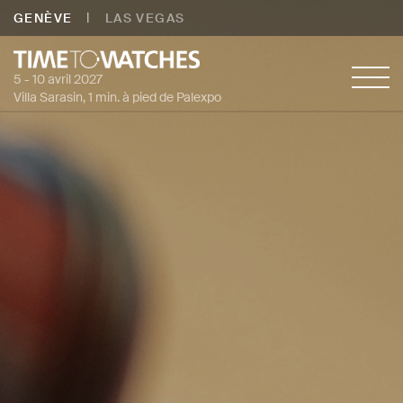
|
GENÈVE
LAS VEGAS
5 - 10 avril 2027
Villa Sarasin, 1 min. à pied de Palexpo