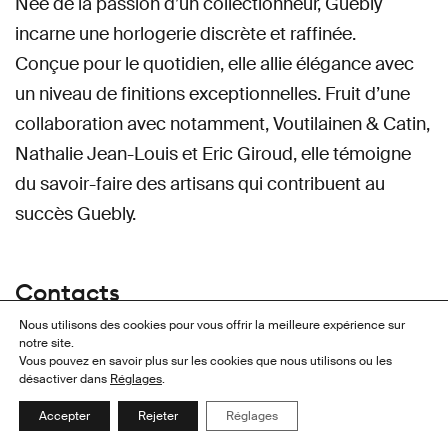
Née de la passion d’un collectionneur, Guebly
incarne une horlogerie discrète et raffinée.
Conçue pour le quotidien, elle allie élégance avec
un niveau de finitions exceptionnelles. Fruit d’une
collaboration avec notamment, Voutilainen & Catin,
Nathalie Jean-Louis et Eric Giroud, elle témoigne
du savoir-faire des artisans qui contribuent au
succès Guebly.
Contacts
Nous utilisons des cookies pour vous offrir la meilleure expérience sur
SIÈGE
notre site.
GK Manufacture SARL
Vous pouvez en savoir plus sur les cookies que nous utilisons ou les
Rue du Rhône 118
désactiver dans
Réglages
.
1204 Genève
Suisse
Accepter
Rejeter
Réglages
+41 79 580 31 21