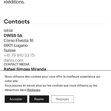
rééditions.
Contacts
SIÈGE
DWISS SA
Corso Elvezia 16
6901 Lugano
Suisse
+41 79 910 53 75
dwiss.com
CONTACT MÉDIA
Rafael Simoes Miranda
+41 79 910 53 75
Nous utilisons des cookies pour vous offrir la meilleure expérience sur
rafael@dwiss.com
notre site.
Vous pouvez en savoir plus sur les cookies que nous utilisons ou les
Prendre rendez-vous
Press Kit
désactiver dans
Réglages
.
La prise de rendez-vous est réservée aux médias.
Accepter
Rejeter
Réglages
CONTACT COMMERCIAL
Rafael Simoes Miranda